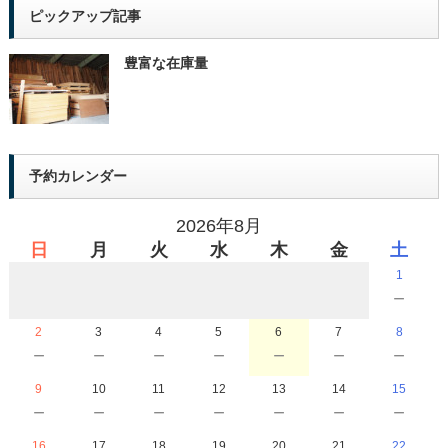
ピックアップ記事
豊富な在庫量
予約カレンダー
2026年8月
日
月
火
水
木
金
土
1
－
2
3
4
5
6
7
8
－
－
－
－
－
－
－
9
10
11
12
13
14
15
－
－
－
－
－
－
－
16
17
18
19
20
21
22