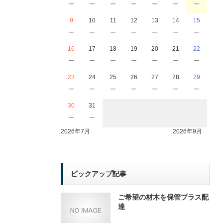
－
－
－
－
－
－
－
9
10
11
12
13
14
15
－
－
－
－
－
－
－
16
17
18
19
20
21
22
－
－
－
－
－
－
－
23
24
25
26
27
28
29
－
－
－
－
－
－
－
30
31
－
－
2026年7月
2026年9月
ピックアップ記事
ご希望の材木を保管プラス配
達