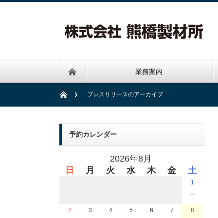
業務案内
プレスリリースのアーカイブ
予約カレンダー
2026年8月
日
月
火
水
木
金
土
1
－
2
3
4
5
6
7
8